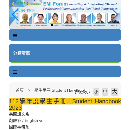
跳
到
主
要
內
容
區
塊
分類清單
首頁
學生手冊 Student Handbook
大
中
字級大小
小
112學年度學生手冊 Student Handbook
2023
英國語文系
翻譯系 / English ver.
國際事務系