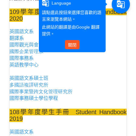
g_translate
g_translate
Language
109學年度學生手冊 Student Handbook
請點選此按鈕來選擇您喜歡的語
2020
言來瀏覽本網站。
此網站的翻譯是由
Google 翻譯
英國語文系
提供。
翻譯系
關閉
國際觀光與會展學士學位學程
國際企業管理系
國際事務系
英語教學中心
英國語文系碩士班
多國語複譯研究所
國際事業暨跨文化管理研究所
國際事務碩士學位學程
108學年度學生手冊 Student Handbook
2019
英國語文系