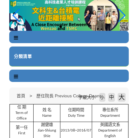
跳
到
主
要
內
容
區
塊
分類清單
首頁
歷任院長 Previous College Deans
大
中
字級大小
小
任 期
姓 名
任期時間
專任系所
Term of
Name
Duty Time
Department
Office
謝健雄
英國語文系
第一任
Jian-Shiung
2013/08~2016/07
Department of
First
Shie
English