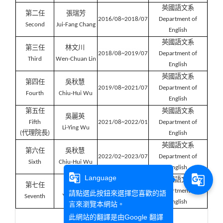
英國語文系
第二任
張瑞芳
2016/08~2018/07
Department of
Second
Jui-Fang Chang
English
英國語文系
第三任
林文川
2018/08~2019/07
Department of
Third
Wen-Chuan Lin
English
英國語文系
第四任
吳秋慧
2019/08~2021/07
Department of
Fourth
Chiu-Hui Wu
English
第五任
英國語文系
吳麗英
Fifth
2021/08~2022/01
Department of
Li-Ying Wu
(
代理院長)
English
英國語文系
第六任
吳秋慧
2022/02~2023/07
Department of
Sixth
Chiu-Hui Wu
English
g_translate
g_translate
Language
英國語文系
羅宜柔
第七任
2023/08~Present
Department of
請點選此按鈕來選擇您喜歡的語
Yi-Jou Lo
Seventh
English
言來瀏覽本網站。
此網站的翻譯是由
Google 翻譯