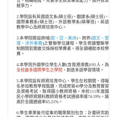
合、相輔相成，充實學生就業專業能力，提升就業
競爭力。
2.
學院設有英國語文系(碩士班)、翻譯系(碩士班)、
國際事務系(碩士班)、外語教學系(碩專班)、英語
教學中心及師資培育中心。
3.
本學院開設跨域(
歐、亞、美洲
)、跨界(
語文、管
理、涉外事務
)之雙聯學位課程，學生
修讀雙聯學
制期間若需繳交姊妹校學費者，得全額補助本校學
費。
4.
本學院
外國學位學生人數
(
含陸港澳僑
)
191
人，為
全校最多國際學生之學院
，創造多語學習環境。
5.
本學院設有師資培育中心，學生在校期間，得報
名參加教育學程甄選，完成修習
40
學分及教育實習
及資格考試，取得國小教師資格。本校
111
年度國
民小學師資類科教師資格考試通過率達
74.19%
，遠
高於全國通過率
65.21%
。
6.
學生畢業後可從事的職業類別包含：
計畫研究助