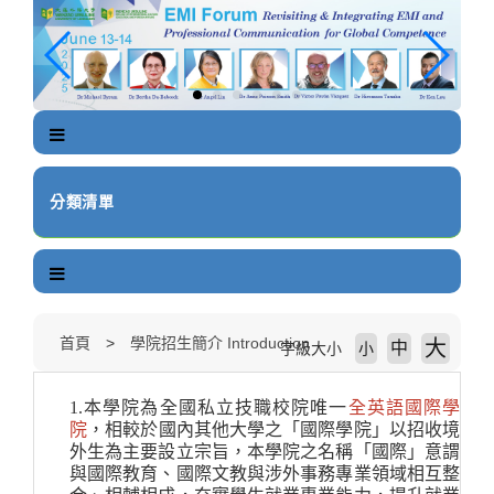
跳
到
主
要
內
容
區
塊
分類清單
首頁
學院招生簡介 Introduction
大
中
字級大小
小
1.
本學院為全國私立技職校院唯一
全英語國際學
院
，
相較於國內其他大學之「國際學院」以招收境
外生為主要設立宗旨，本學院之名稱「國際」意謂
與國際教育、國際文教與涉外事務專業領域相互整