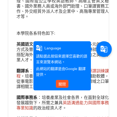
理、國際或公立學校英語教師、高階主管英文秘
書、國外業務人員或海外部門助理、
口筆譯實務工
作、外交經貿外派人才及企業中、高階專業管理人
才等。
本學院各系特色如下
:
英國語文系
：開設
全英語跨領域課程
，多元的教學
g_translate
g_translate
Language
方式及豐富的課外比賽活動增加學生職場就業力，
搭配海外實習機會，培育具有全球就業力之英語專
請點選此按鈕來選擇您喜歡的語
業人才。
言來瀏覽本網站。
此網站的翻譯是由
Google 翻譯
翻譯系
：提供密集且內容多元豐富的
口筆譯訓練課
提供。
程
，培養學生靈活應用中英文以及電腦輔助軟體，
從事電影字幕、文學及醫療科技等專業領域之口筆
關閉
譯相關工作。
國際事務系
：培養產業及社會各界，在面對全球化
發展趨勢下，所需之兼具
英語溝通能力與國際事務
專業知識
的政治經濟人才。