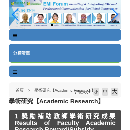
跳
到
主
要
內
容
區
塊
分類清單
首頁
學術研究【Academic Research】
大
中
字級大小
小
學術研究【Academic Research】
1 獎勵補助教師學術研究成果
Results of Faculty Academic
Research Reward/Subsidy