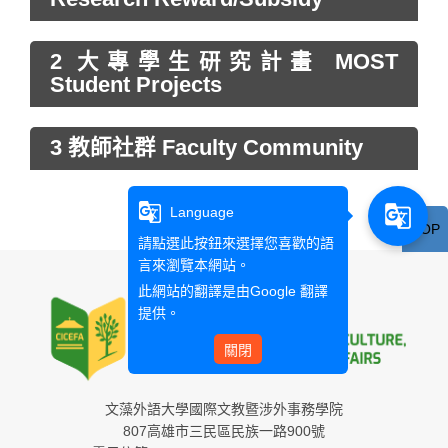
2 大專學生研究計畫 MOST
Student Projects
3 教師社群 Faculty Community
g_translate
g_translate
Language
TOP
請點選此按鈕來選擇您喜歡的語
言來瀏覽本網站。
此網站的翻譯是由
Google 翻譯
提供。
關閉
文藻外語大學國際文教暨涉外事務學院
807高雄市三民區民族一路900號