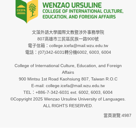
文藻外語大學國際文教暨涉外事務學院
807高雄市三民區民族一路900號
電子信箱：college.icefa@mail.wzu.edu.tw
電話：(07)342-6031轉分機6002, 6003, 6004
College of International Culture, Education, and Foreign
Affairs
900 Mintsu 1st Road Kaohsiung 807, Taiwan R.O.C
E-mail: college.icefa@mail.wzu.edu.tw
TEL：+886-7-342-6031 ext. 6002, 6003, 6004
©Copyright 2025 Wenzao Ursuline University of Languages.
ALL RIGHTS RESERVED.
當頁瀏覽:4987