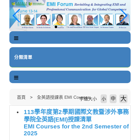
跳
到
主
要
內
容
區
塊
分類清單
首頁
全英語授課表 EMI Courses
大
中
字級大小
小
113學年度第2學期國際文教暨涉外事務
學院全英語(EMI)授課清單
EMI Courses for the 2nd Semester of
2025