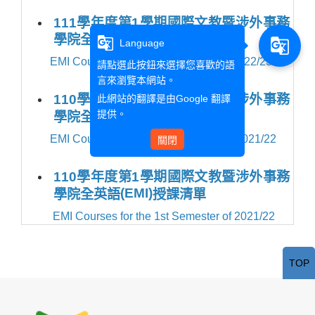
111學年度第1學期國際文教暨涉外事務
學院全英語(EMI)授課清單
g_translate
g_translate
Language
EMI Courses for the 1st Semester of 2022/23
請點選此按鈕來選擇您喜歡的語
言來瀏覽本網站。
110
學年度第
2
學期國際文教暨涉外事務
此網站的翻譯是由
Google 翻譯
提供。
(EMI)
學院全英語
授課清單
EMI Courses for the 2nd Semester of 2021/22
關閉
110
學年度第
1
學期國際文教暨涉外事務
(EMI)
學院全英語
授課清單
EMI Courses for the 1st Semester of 2021/22
TOP