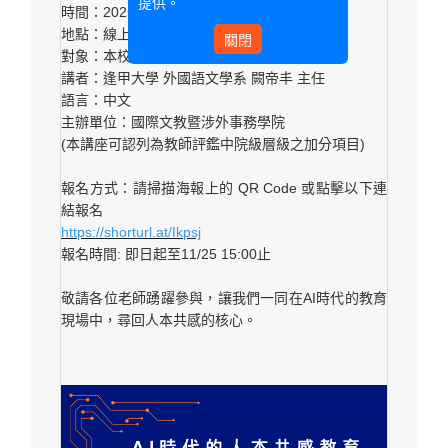
提供。
時間：2025年12月2日（週二）12:10－13:00
地點：線上演講（活動開始一週前將提供連結）
關閉
對象：本校教職員
講者：逢甲大學 外國語文學系 闕帝丰 主任
語言：中文
主辦單位：國際文教暨涉外事務學院
(本講座可認列為教師評鑑中院級層級之加分項目)
報名方式：請掃描海報上的 QR Code 或點擊以下連
結報名
https://shorturl.at/Ikpsj
報名時間: 即日起至11/25 15:00止
敬請各位老師踴躍參與，讓我們一同在AI時代的教育
現場中，尋回人本共感的核心。