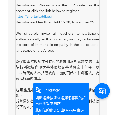
Registration: Please scan the QR code on the
poster or click the link below to register
https://shorturl.at/Ikpsj
Registration Deadline: Until 15:00, November 25
We sincerely invite all teachers to participate
enthusiastically so that together, we may rediscover
the core of humanistic empathy in the educational
landscape of the AI era.
為促進本院教師在AI時代的教育思維與實踐交流，本
院特別邀請逢甲大學外國語文學系闕帝丰主任，以
「AI時代的人本共感教育：從何而起、往哪裡去」為
題進行專題演講。
g_translate
g_translate
這可能是本學期唯一一場由本院主辦的教師講座活
Language
動，
請點選此按鈕來選擇您喜歡的語
誠摯邀請各位老師撥冗參與，共同思考教育在科技浪
言來瀏覽本網站。
潮下的人文初心與實踐方向。
此網站的翻譯是由
Google 翻譯