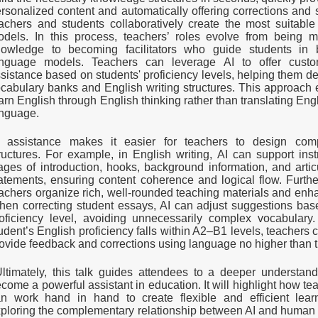
rsonalized content and automatically offering corrections and 
achers and students collaboratively create the most suitabl
dels. In this process, teachers’ roles evolve from being me
owledge to becoming facilitators who guide students in b
anguage models. Teachers can leverage AI to offer cust
sistance based on students' proficiency levels, helping them d
cabulary banks and English writing structures. This approach 
arn English through English thinking rather than translating Engli
nguage.
I assistance makes it easier for teachers to design com
ructures. For example, in English writing, AI can support inst
ages of introduction, hooks, background information, and artic
atements, ensuring content coherence and logical flow. Furth
achers organize rich, well-rounded teaching materials and enha
en correcting student essays, AI can adjust suggestions bas
oficiency level, avoiding unnecessarily complex vocabulary.
udent’s English proficiency falls within A2–B1 levels, teachers ca
ovide feedback and corrections using language no higher than 
timately, this talk guides attendees to a deeper understan
come a powerful assistant in education. It will highlight how t
n work hand in hand to create flexible and efficient lear
ploring the complementary relationship between AI and human