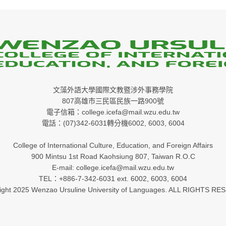
文藻外語大學國際文教暨涉外事務學院
807高雄市三民區民族一路900號
電子信箱：college.icefa@mail.wzu.edu.tw
電話：(07)342-6031轉分機6002, 6003, 6004
College of International Culture, Education, and Foreign Affairs
900 Mintsu 1st Road Kaohsiung 807, Taiwan R.O.C
E-mail: college.icefa@mail.wzu.edu.tw
TEL：+886-7-342-6031 ext. 6002, 6003, 6004
ight 2025 Wenzao Ursuline University of Languages. ALL RIGHTS RE