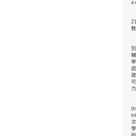
a 
Z
教
力
(I
In