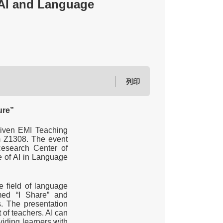
nd Language
列印
ure”
riven EMI Teaching
m Z1308. The event
esearch Center of
re of AI in Language
he field of language
med “I Share” and
s. The presentation
 of teachers. AI can
viding learners with