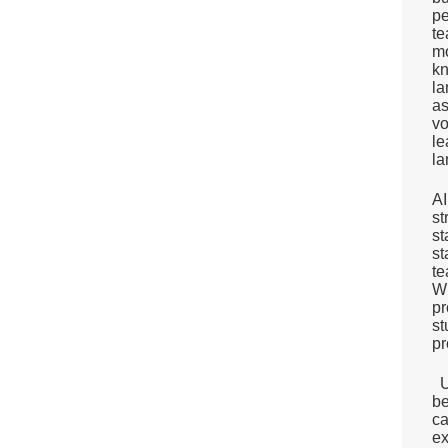
pe
te
mo
kn
l
as
vo
le
la
A
st
st
st
te
Wh
pr
st
pr
Ul
be
ca
ex