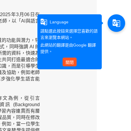
於
2025
年
3
月
06
日在
g_translate
老師，以「
AI
與語言
g_translate
Language
請點選此按鈕來選擇您喜歡的語
言來瀏覽本網站。
域的功能與潛力，特
此網站的翻譯是由
Google 翻譯
式，同時強調
AI
的
提供。
所需的資料，快速為
生共同打造最適合的
關閉
知識，而是引導學生
議及協助，例如老師
逐步強化學生語言能
作文為例，從引言
資訊
(Background
學習內容連貫而有層
程品質，同時在修改
。例如，當一位學生
英文來替學生提供修