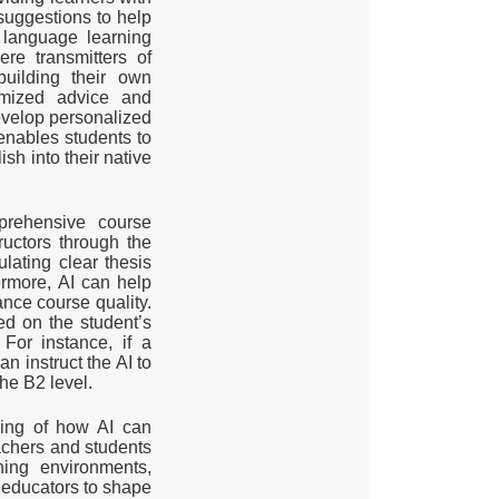
suggestions to help
e language learning
re transmitters of
uilding their own
omized advice and
evelop personalized
enables students to
sh into their native
prehensive course
ructors through the
ulating clear thesis
ermore, AI can help
nce course quality.
ed on the student’s
 For instance, if a
n instruct the AI to
the B2 level.
ding of how AI can
eachers and students
ning environments,
 educators to shape