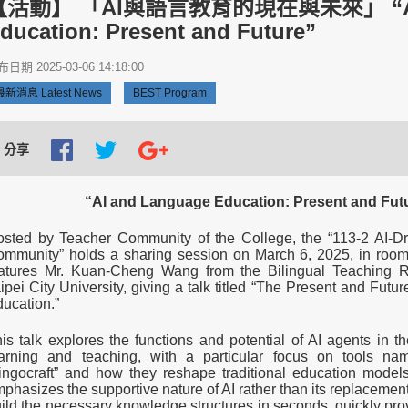
【活動】 「AI與語言教育的現在與未來」 “AI a
ducation: Present and Future”
日期 2025-03-06 14:18:00
最新消息 Latest News
BEST Program
分享
“AI and Language Education: Present and Fut
sted by Teacher Community of the College, the “113-2 AI-D
mmunity” holds a sharing session on March 6, 2025, in roo
atures Mr. Kuan-Cheng Wang from the Bilingual Teaching R
ipei City University, giving a talk titled “The Present and Futu
ucation.”
is talk explores the functions and potential of AI agents in t
arning and teaching, with a particular focus on tools na
ingocraft” and how they reshape traditional education model
phasizes the supportive nature of AI rather than its replacement
ild the necessary knowledge structures in seconds, quickly pro