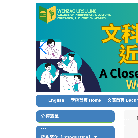
跳
到
主
要
內
容
區
塊
English
學院首頁 Home
文藻首頁 Back t
分類清單
:::
:::
院系簡介【Introduction】