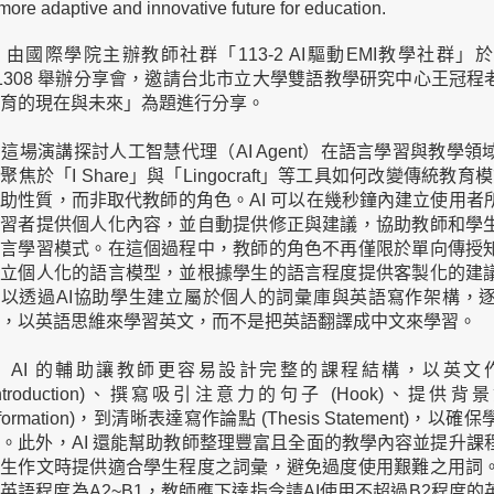
more adaptive and innovative future for education.
由國際學院主辦教師社群「
113-2 AI
驅動
EMI
教學社群」
1308
舉辦分享會，邀請台北市立大學雙語教學研究中心王冠程
育的現在與未來」為題進行分享。
這場演講探討人工智慧代理
（
AI Agent
）
在語言學習與教學領
別聚焦於「
I Share
」與「
Lingocraft
」等工具如何改變傳統教育模
輔助性質，而非取代教師的角色。
AI
可以在幾秒鐘內建立使用者
學習者提供個人化內容，並自動提供修正與建議，協助教師和學
語言學習模式。在這個過程中，教師的角色不再僅限於單向傳授
建立個人化的語言模型，並根據學生的語言程度提供客製化的建
可以透過
AI
協助學生建立屬於個人的詞彙庫與英語寫作架構，
，以英語思維來學習英文，而不是把英語翻譯成中文來學習。
AI
的輔助讓教師更容易設計完整的課程結構，以英文
ntroduction)
、撰寫吸引注意力的句子
(Hook)
、提供背景
formation)
，到清晰表達寫作論點
(Thesis Statement)
，以確保
次。此外，
AI
還能幫助教師整理豐富且全面的教學內容並提升課
學生作文時提供適合學生程度之詞彙，避免過度使用艱難之用詞
的英語程度為
A2~B1
，教師應下達指令請
AI
使用不超過
B2
程度的