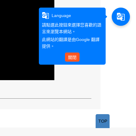
g_translate
g_translate
Language
請點選此按鈕來選擇您喜歡的語
言來瀏覽本網站。
此網站的翻譯是由
Google 翻譯
提供。
關閉
TOP