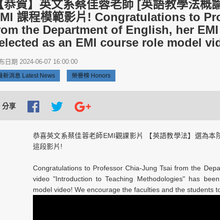
【恭賀】英文系蔡佳蓉老師 [英語教學法概論
MI 課程模範影片! Congratulations to Prof
rom the Department of English, her EM
elected as an EMI course role model vi
日期 2024-06-07 16:00:00
最新消息 Latest News
榮譽榜 Honors
分享
恭喜英文系蔡佳蓉老師EMI觀課影片 【英語教學法】選為本
這段影片!
Congratulations to Professor Chia-Jung Tsai from the Depa
video "Introduction to Teaching Methodologies" has bee
model video! We encourage the faculties and the students to