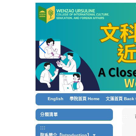
跳
到
主
要
內
容
區
塊
English
學院首頁 Home
文藻首頁 Back t
分類清單
:::
:::
院系簡介【Introduction】