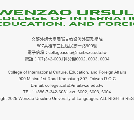
文藻外語大學國際文教暨涉外事務學院
807高雄市三民區民族一路900號
電子信箱：college.icefa@mail.wzu.edu.tw
電話：(07)342-6031轉分機6002, 6003, 6004
College of International Culture, Education, and Foreign Affairs
900 Mintsu 1st Road Kaohsiung 807, Taiwan R.O.C
E-mail: college.icefa@mail.wzu.edu.tw
TEL：+886-7-342-6031 ext. 6002, 6003, 6004
ight 2025 Wenzao Ursuline University of Languages. ALL RIGHTS RE