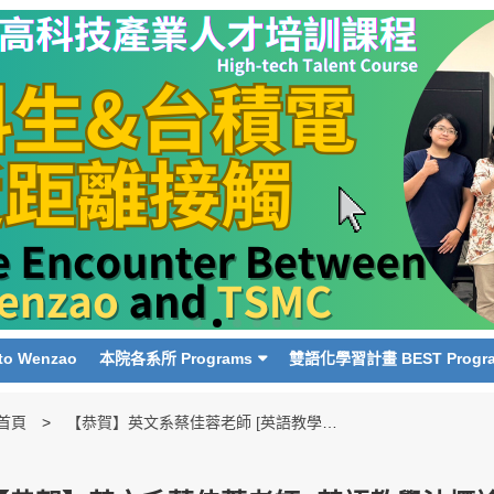
o Wenzao
本院各系所 Programs
雙語化學習計畫 BEST Progr
首頁
【恭賀】英文系蔡佳蓉老師 [英語教學法概論] 之觀課影片獲選為本院 EMI 課程模範影片! Congratulations to Professor Chia-Jung Tsai from the Department of English, her EMI course video has been selected as an EMI course role model video!