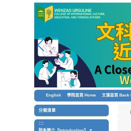
跳
到
主
要
內
容
區
塊
English
學院首頁 Home
文藻首頁 Back t
分類清單
:::
:::
院系簡介【Introduction】