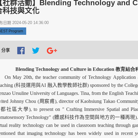
社群活動】Blending Technology and Cu
合科技與文化
日期 2024-05-20 14:36:00
BEST Program
分享
Blending Technology and Culture in Education 
 May 20th, the teacher community of Technology Application an
aching (
科技運用與AI 融入教學教師社群) sponsored by the College was
nzao Ursuline University of Languages. Tina, from the English Teach
vited Johnny Chou (周宸甫), director of Kaohsiung Takao Commun
社區大學), to present on " Crafting Immersive Spatial and Placi
omatosensory Technology" (體感科技作為空間與地方的一種再現). Cho
rtual reality technology can be used in classroom teaching through g
ntioned that imaging technology has been widely used in recent yea