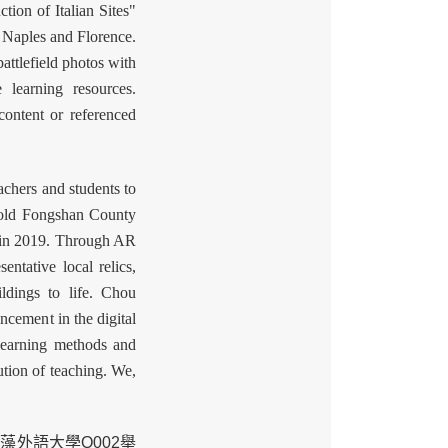
tion of Italian Sites"
e Naples and Florence.
ttlefield photos with
 learning resources.
ontent or referenced
chers and students to
e old Fongshan County
e in 2019. Through AR
ntative local relics,
ldings to life. Chou
ncement in the digital
 learning methods and
ution of teaching. We,
藻外語大學Q002舉