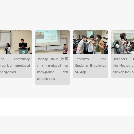
The community
Johnny Choun (周宸
Teachers and
Teachers P
organizer introduced
甫) introduced his
Students Experience
the Method o
the speaker
background and
VR App
the App for Te
experiences