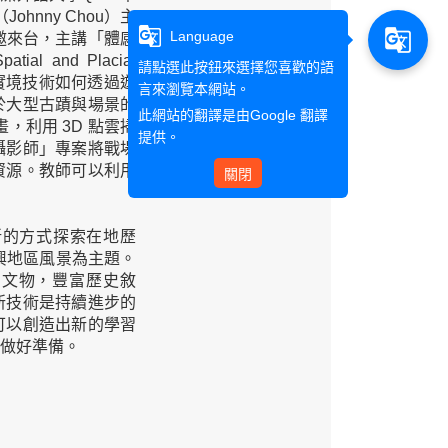
hnny Chou）主
g_translate
g_translate
Language
宸甫受邀來台，主講「體感
l and Placial
請點選此按鈕來選擇您喜歡的語
 討論虛擬實境技術如何透過遊
言來瀏覽本網站。
於大型古蹟與場景的
此網站的翻譯是由
Google 翻譯
，利用 3D 點雲掃
提供。
攝影師」專案將戰場
資源。教師可以利用
關閉
的方式探索在地歷
興地區風景為主題。
方文物，豐富歷史敘
新技術是持續進步的
可以創造出新的學習
做好準備。