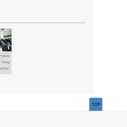
raised
f Using
aching
TOP