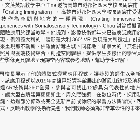
。文藻英語教學中心 Tina 邀請高雄市港都社區大學校長周宸甫（Jo
「Crafting Immigration」、 高雄市港都社區大學校長周
技作為空間與地方的一種再現」(Crafting Immersive Spatia
xperiences with Somatosensory Technology)。Chou
戲體驗應用於課堂教學。他提到，影像技術近年來已被廣泛應用
現，例如義大利的「隱形義大利 360° VR 重現義大利遺址」計畫
描來重現那不勒斯、佛羅倫斯等古城。同樣地，加拿大的「無名
老照片與雲端技術結合，創造空間體驗，提供學生多樣化的學習
些影像更具體地呈現課堂內容或參考地點，幫助學生理解。
周校長展示了他的體驗式導覽應用程式，讓參與的師生以全新
。該應用程式以2019年高雄電影資料館展出的舊鳳山縣城及濱
過AR技術與360°全景，參與者可找出12處具有代表性的地
述，讓大型古蹟建築栩栩如生。周文熙強調，在數位時代，採用
關鍵。透過部分修改或完全更新目前或傳統的學習方法與習慣，
式，反映出教學的持續演進。我們教師必須為非常革命性的未來