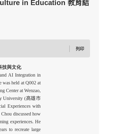
lture in Education 教育結
列印
教育結合科技與文化
d AI Integration in
 held at Q002 at
ing Center at Wenzao,
ity University (高雄市
al Experiences with
u discussed how
aming experiences. He
rs to recreate large