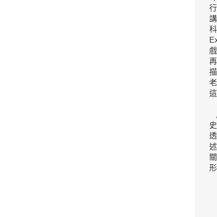
行
講
科
E
再
這
史
透
形