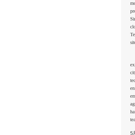
mo
pr
Si
cl
Te
si
Ch
ex
ci
te
en
em
ag
ha
te
5