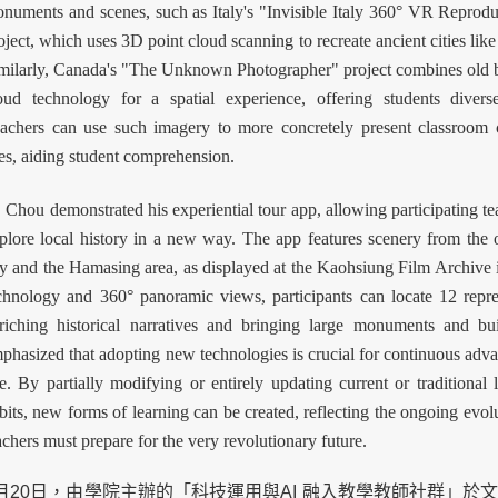
numents and scenes, such as Italy's "Invisible Italy 360° VR Reproduc
oject, which uses 3D point cloud scanning to recreate ancient cities lik
milarly, Canada's "The Unknown Photographer" project combines old ba
oud technology for a spatial experience, offering students diverse
achers can use such imagery to more concretely present classroom c
tes, aiding student comprehension.
ou demonstrated his experiential tour app, allowing participating tea
plore local history in a new way. The app features scenery from th
ty and the Hamasing area, as displayed at the Kaohsiung Film Archiv
chnology and 360° panoramic views, participants can locate 12 represe
riching historical narratives and bringing large monuments and bui
phasized that adopting new technologies is crucial for continuous adva
e. By partially modifying or entirely updating current or traditional
bits, new forms of learning can be created, reflecting the ongoing evol
achers must prepare for the very revolutionary future.
月20日，由學院主辦的「科技運用與AI 融入教學教師社群」於文