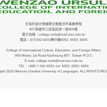
文藻外語大學國際文教暨涉外事務學院
807高雄市三民區民族一路900號
電子信箱：college.icefa@mail.wzu.edu.tw
電話：(07)342-6031轉分機6002, 6003, 6004
College of International Culture, Education, and Foreign Affairs
900 Mintsu 1st Road Kaohsiung 807, Taiwan R.O.C
E-mail: college.icefa@mail.wzu.edu.tw
TEL：+886-7-342-6031 ext. 6002, 6003, 6004
ight 2025 Wenzao Ursuline University of Languages. ALL RIGHTS RE