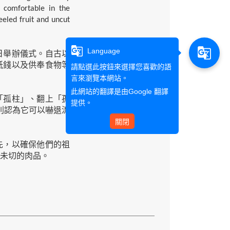
e comfortable in the
eeled fruit and uncut
g_translate
g_translate
Language
舉辦儀式。自古以
紙錢以及供奉食物等
請點選此按鈕來選擇您喜歡的語
言來瀏覽本網站。
此網站的翻譯是由
Google 翻譯
孤柱」、翻上「孤
提供。
則認為它可以嚇退流
關閉
，以確保他們的祖
未切的肉品。