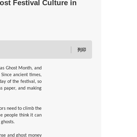
t Festival Culture in
列印
 as Ghost Month, and
. Since ancient times,
y of the festival, so
oss paper, and making
tors need to climb the
me people think it can
 ghosts.
nse and ghost money