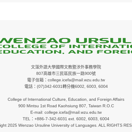
文藻外語大學國際文教暨涉外事務學院
807高雄市三民區民族一路900號
電子信箱：college.icefa@mail.wzu.edu.tw
電話：(07)342-6031轉分機6002, 6003, 6004
College of International Culture, Education, and Foreign Affairs
900 Mintsu 1st Road Kaohsiung 807, Taiwan R.O.C
E-mail: college.icefa@mail.wzu.edu.tw
TEL：+886-7-342-6031 ext. 6002, 6003, 6004
ight 2025 Wenzao Ursuline University of Languages. ALL RIGHTS RE