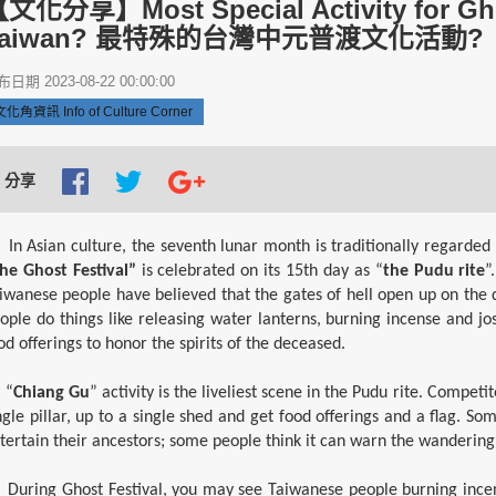
文化分享】Most Special Activity for Ghos
Taiwan? 最特殊的台灣中元普渡文化活動?
日期 2023-08-22 00:00:00
文化角資訊 Info of Culture Corner
分享
 Asian culture, the seventh lunar month is traditionally regarded
he Ghost Festival”
is celebrated on its 15th day as “
the Pudu rite
”
iwanese people have believed that the gates of hell open up on the da
ople do things like releasing water lanterns, burning incense and j
od offerings to honor the spirits of the deceased.
“
Chiang Gu
” activity is the liveliest scene in the Pudu rite. Competi
ngle pillar, up to a single shed and get food offerings and a flag. So
tertain their ancestors; some people think it can warn the wandering
ring Ghost Festival, you may see Taiwanese people burning ince