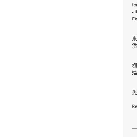
fo
af
me
活
棚
連
先
Re