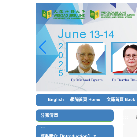
跳
到
主
要
內
容
區
塊
English
學院首頁 Home
文藻首頁 Back t
分類清單
:::
:::
院系簡介【Introduction】