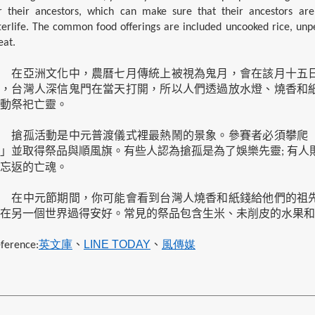
r their ancestors, which can make sure that their ancestors ar
terlife. The common food offerings are included uncooked rice, unp
at.
在亞洲文化中，農曆七月傳統上被視為鬼月，會在該月十五日
來，台灣人深信鬼門在當天打開，所以人們透過放水燈、燒香和
動祭祀亡靈。
搶孤活動是中元普渡儀式裡最熱鬧的景象。參賽者必須攀爬「
」並取得祭品與順風旗。有些人認為搶孤是為了娛樂先靈
有人
;
忘返的亡魂。
在中元節期間，你可能會看到台灣人燒香和紙錢給他們的祖先
在另一個世界過得安好。常見的祭品包含生米、未削皮的水果和
英文庫
、
LINE TODAY
、
風傳媒
ference: