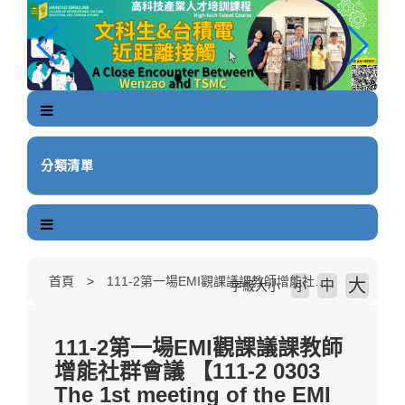
跳
到
主
要
內
容
區
塊
分類清單
首頁
111-2第一場EMI觀課議課教師增能社群會議 【111-2 0303 The 1st meeting of the EMI course observation faculty community meeting】
大
中
字級大小
小
111-2第一場EMI觀課議課教師
增能社群會議 【111-2 0303
The 1st meeting of the EMI