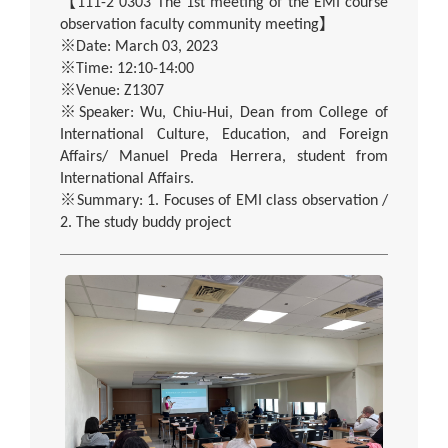
【
111-2 0303 The 1st meeting of the EMI course
observation faculty community meeting
】
※
Date: March 03, 2023
※
Time: 12:10-14:00
※
Venue: Z1307
※
Speaker: Wu, Chiu-Hui, Dean from College of
International Culture, Education, and Foreign
Affairs/ Manuel Preda Herrera, student from
International Affairs.
※
Summary: 1. Focuses of EMI class observation /
2. The study buddy project