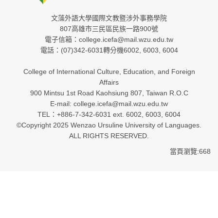
文藻外語大學國際文教暨涉外事務學院
807高雄市三民區民族一路900號
電子信箱：college.icefa@mail.wzu.edu.tw
電話：(07)342-6031轉分機6002, 6003, 6004
College of International Culture, Education, and Foreign
Affairs
900 Mintsu 1st Road Kaohsiung 807, Taiwan R.O.C
E-mail: college.icefa@mail.wzu.edu.tw
TEL：+886-7-342-6031 ext. 6002, 6003, 6004
©Copyright 2025 Wenzao Ursuline University of Languages.
ALL RIGHTS RESERVED.
當頁瀏覽:668