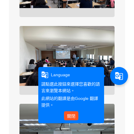
g_translate
g_translate
Language
請點選此按鈕來選擇您喜歡的語
言來瀏覽本網站。
此網站的翻譯是由
Google 翻譯
提供。
關閉