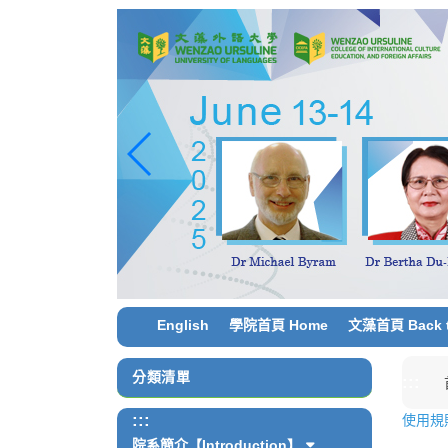
跳
到
主
要
內
容
區
塊
English
學院首頁 Home
文藻首頁 Back t
分類清單
:::
:::
使用規則 
院系簡介【Introduction】