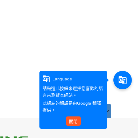
g_translate
g_translate
Language
請點選此按鈕來選擇您喜歡的語
言來瀏覽本網站。
此網站的翻譯是由
Google 翻譯
提供。
TOP
關閉