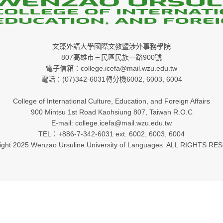
文藻外語大學國際文教暨涉外事務學院
807高雄市三民區民族一路900號
電子信箱：college.icefa@mail.wzu.edu.tw
電話：(07)342-6031轉分機6002, 6003, 6004
College of International Culture, Education, and Foreign Affairs
900 Mintsu 1st Road Kaohsiung 807, Taiwan R.O.C
E-mail: college.icefa@mail.wzu.edu.tw
TEL：+886-7-342-6031 ext. 6002, 6003, 6004
ight 2025 Wenzao Ursuline University of Languages. ALL RIGHTS RE