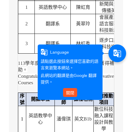
新聞與大眾
1
英語教學中心
陳虹育
傳播英文
會展產業與
2
翻譯系
黃翠玲
語言服務之
L
科技新趨勢
逐步口譯：
3
翻譯系
林虹秀
科技議題
g_translate
g_translate
Language
請點選此按鈕來選擇您喜歡的語
113
學年度第1學期
獎補助教學創新課程
獲得補
言來瀏覽本網站。
助。
此網站的翻譯是由
Google 翻譯
Congratulations for being granted in Innovative
提供。
Courses
關閉
序
授課教
對應推動
開課單位
課程名稱
號
師
項目
數位科技
英語教學中
融入課程
1
潘偉琪
英文B1b
心
設計與教
學