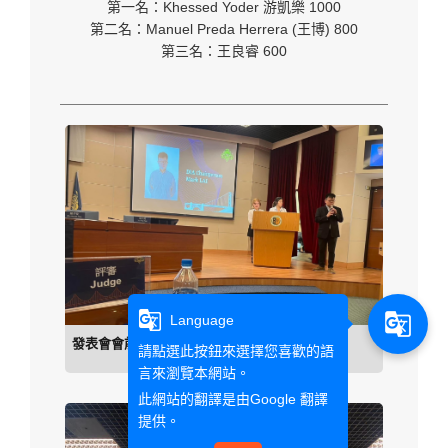
第一名：Khessed Yoder 游凱樂 1000
第二名：Manuel Preda Herrera (王博) 800
第三名：王良睿 600
g_translate
g_translate
Language
發表會會前主任致詞。
請點選此按鈕來選擇您喜歡的語
言來瀏覽本網站。
此網站的翻譯是由
Google 翻譯
提供。